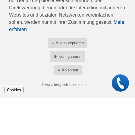
bei Benutzung dieser Website erhöhen, der
Direktwerbung dienen oder die Interaktion mit anderen
Websites und sozialen Netzwerken vereinfachen
sollen, werden nur mit Ihrer Zustimmung gesetzt.
Mehr
erfahren
Mit dem Absenden dieses Formulars, stimme ich der Datennutzung
Datenschutzerklärung
gemäß der
zu.
✓ Alle akzeptieren
⚙ Konfigurieren
✗ Ablehnen
©
www.bergisch-ecommerce.de
|
|
|
Impressum
Datenschutzerklärung
AGB
Cookies
|
Vertragsbedingungen OT1000 Miete
Vertragsbedingungen
|
|
StarTIME2 Miete
Vertragsbedingungen OT1000
Vertragsbedingungen StarTIME2
© ZESI GmbH